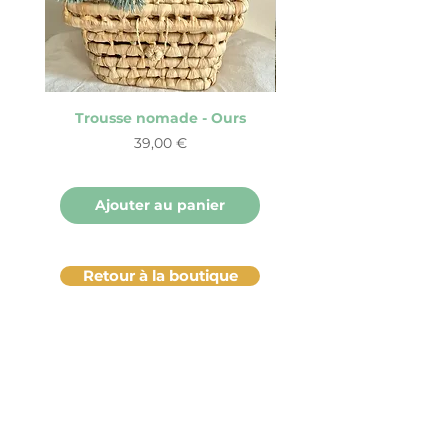
Trousse nomade - Ours
Trousse nomade - 
Prix
39,00 €
Ajouter au panier
Retour à la boutique