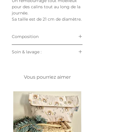
Un rembourrage tout moelleux
pour des calins tout au long de la
journée.
Sa taille est de 21 cm de diamètre.
Composition
Enveloppe 100% coton Oeko
Soin & lavage :
Tex Standard 100 & micro
éponge bambou
Lavage en machine jusqu'à 30°
Rembourrage ouate polyamide
Pas de produit de blanchiment
Oeko Tex également.
type chlore
Vous pourriez aimer
Fabrication artisanale française.
Pas de sèche-linge
Température maximale
recommandée : 100°.